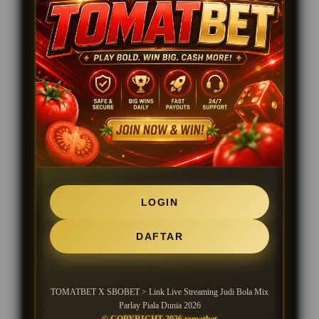
Statistik
Pertandingan
📍
Turnamen Utama
Piala Dunia 2026
✨
FOKUS SEBELUM PASANG TIKET
CEK JADWAL DAN SUSUNAN
PEMAIN
LOGIN
BANDINGKAN ODDS SEBELUM
DAFTAR
AMBIL PASARAN
BATASI LEG PARLAY BIAR RISIKO
TOMATBET X SBOBET > Link Live Streaming Judi Bola Mix
Parlay Piala Dunia 2026
TERKONTROL
© COPYRIGHT 2026 tomatbet