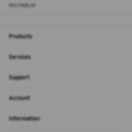
MIX PARLAY
Buka
Footer Navigation
Products
Buka
Services
Buka
Support
Buka
Account
Buka
Information
Buka