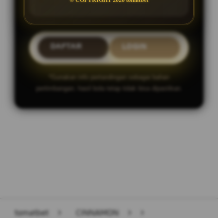
DAFTAR
LOGIN
*Gunakan info pertandingan sebagai bahan
pertimbangan; hasil bola tetap tidak bisa dipastikan.
Layer Popup Close
tomatbet
>
CINNAMON
>
>